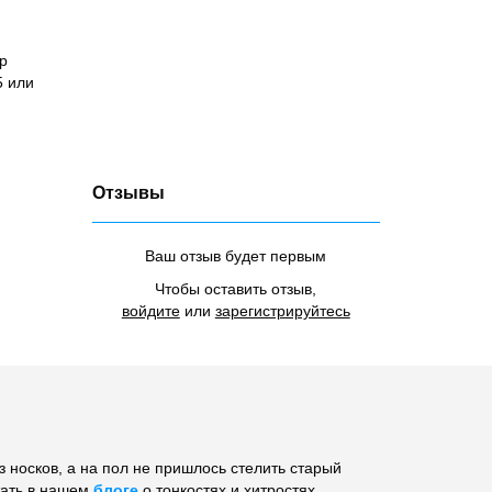
р
5 или
Отзывы
Ваш отзыв будет первым
Чтобы оставить отзыв,
войдите
или
зарегистрируйтесь
 носков, а на пол не пришлось стелить старый
тать в нашем
блоге
о тонкостях и хитростях