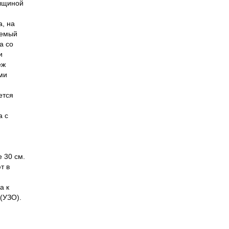
олщиной
а, на
уемый
а со
и
ёж
ми
ется
а с
 30 см.
т в
а к
(УЗО).