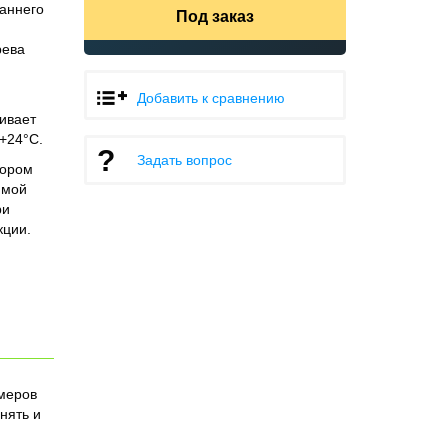
аннего
Под заказ
рева
Добавить к сравнению
ивает
.+24°С.
Задать вопрос
тором
имой
ри
кции.
меров
нять и