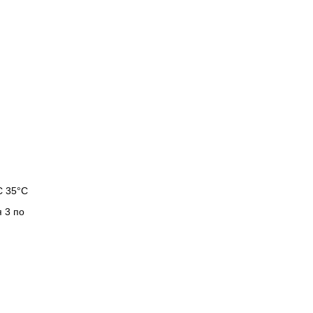
С 35°С
 3 по