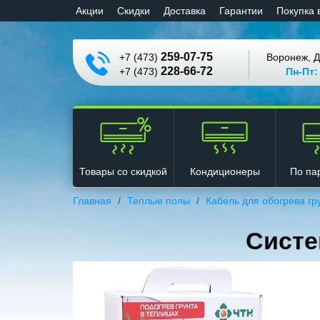
Aкции
Cкидки
Доставка
Гарантии
Покупка 
259-07-75
+7 (473)
Воронеж, Д
228-66-72
+7 (473)
Пн-Пт:
Кондиционеры
Товары со скидкой
По па
Главная
Теплые полы
Кабель для обогрева гр
Систе