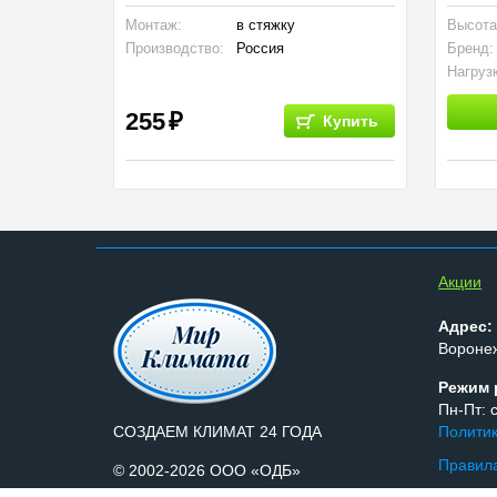
ного
Монтаж:
в стяжку
Высота
Производство:
Россия
Бренд:
Нагруз
255
Купить
Aкции
Адрес:
Воронеж
Режим 
Пн-Пт: с
СОЗДАЕМ КЛИМАТ 24 ГОДА
Полити
Правила
© 2002-2026 ООО «ОДБ»