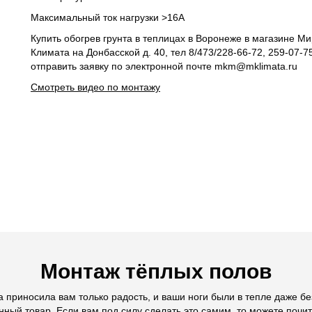
Максимальный ток нагрузки >16А
Купить обогрев грунта в теплицах в Воронеже в магазине Ми
Климата на Донбасской д. 40, тел 8/473/228-66-72, 259-07-7
отправить заявку по электронной почте mkm@mklimata.ru
Смотреть видео по монтажу
Монтаж тёплых полов
 приносила вам только радость, и ваши ноги были в тепле даже без
нный товар. Если вам под силу сделать это самим, то можете почи