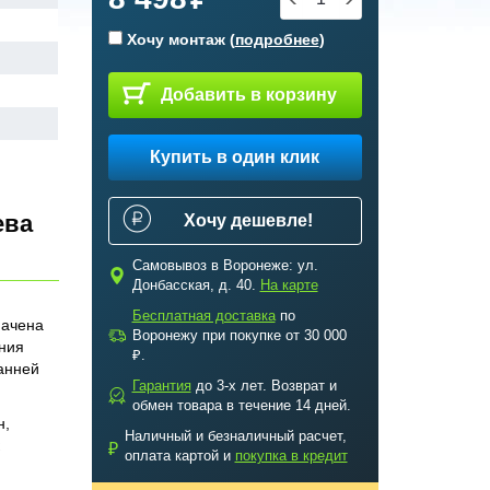
Хочу монтаж (
подробнее
)
Добавить в корзину
Купить в один клик
ева
Хочу дешевле!
Самовывоз в Воронеже: ул.
c
Донбасская, д. 40.
На карте
Бесплатная доставка
по
начена
a
Воронежу при покупке от 30 000
ения
₽.
анней
Гарантия
до 3-х лет. Возврат и
b
обмен товара в течение 14 дней.
н,
Наличный и безналичный расчет,
₽
оплата картой и
покупка в кредит