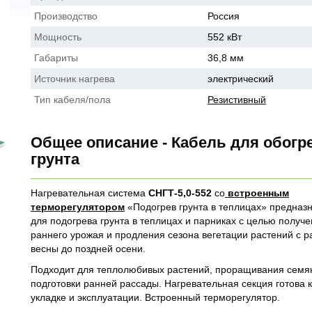
Производство
Россия
Мощность
552 кВт
Габариты
36,8 мм
Источник нагрева
электрический
Тип кабеля/пола
Резистивный
Общее описание - Кабель для обогр
грунта
Нагревательная система
СНГТ-5,0-552
со
встроенным
терморегулятором
«Подогрев грунта в теплицах» предназ
для подогрева грунта в теплицах и парниках с целью получ
раннего урожая и продления сезона вегетации растений с р
весны до поздней осени.
Подходит для теплолюбивых растений, проращивания семя
подготовки ранней рассады. Нагревательная секция готова к
укладке и эксплуатации. Встроенный терморегулятор.