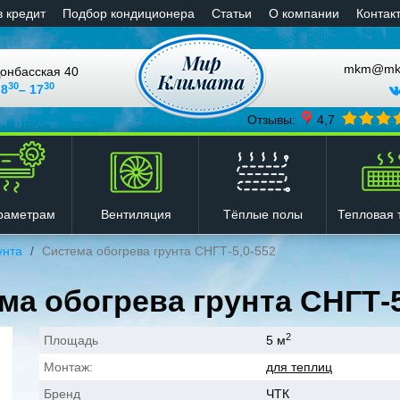
в кредит
Подбор кондиционера
Статьи
О компании
Контак
mkm@mkli
онбасская 40
30
30
 8
– 17
Отзывы:
4,7
Вентиляция
Тёплые полы
Тепловая 
раметрам
унта
Система обогрева грунта СНГТ-5,0-552
ма обогрева грунта СНГТ-5
2
Площадь
5 м
Монтаж:
для теплиц
Бренд
ЧТК