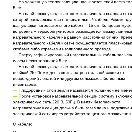
На уложенную теплоизоляцию насыпается слой песка т
5 см.
На слой песка укладывается металлическая сварная сетк
которой раскладывается нагревательный кабель. Рекоменд
шаг укладки нагревательного кабеля - 15 см. Концевая муфт
встроенным терморегулятором размещается между линиям
нагревательного кабеля на равном расстоянии от них. Креп
нагревательного кабеля к сетке осуществляется пластиковы
скобами либо отрезками изолированного провода.
Сверху зафиксированный нагревательный кабель засыпа
слоем песка толщиной 5 см.
На слой песка укладывается металлическая сварная сетк
ячейкой 25x25 мм для защиты нагревательной секции от
повреждений лопатой или другим сельскохозяйственным
инвентарём.
Плодородный слой земли насыпается толщиной не менее
После установки нагревательной секции систему включаю
электрическую сеть 220 В, 50Гц. В целях безопасности
нагревательная секция должна быть заземлена и подключен
электрической сети через устройство защитного отключения 
О кабеле: