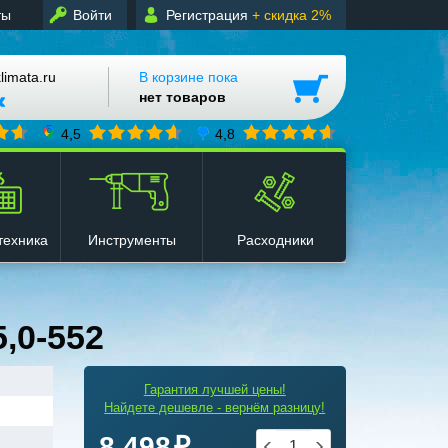
ты
Войти
Регистрация
+ скидка 2%
mata.ru
В корзине пока
нет товаров
4,5
4,8
техника
Инструменты
Расходники
,0-552
Гарантия лучшей цены!
Найдете дешевле - вернём разницу!
8 498