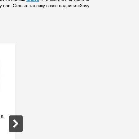
 нас. Ставьте галочку возле надписи «Хочу
ля
Монтажная лента, 5м
Стойка 1