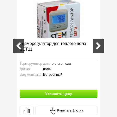
Терморегулятор для теплого пола
Утепли
SET11
Терморулятор для:
теплого пола
Произво
Датчик:
пола
Ширина:
Вид монтажа:
Встроенный
Тип пола
Уточнить цену
Купить в 1 клик