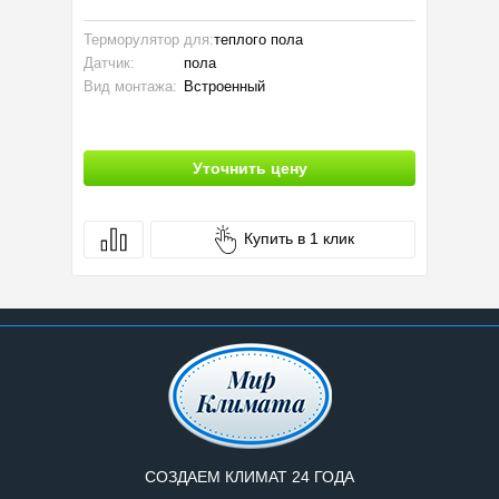
Терморулятор для:
теплого пола
Ширина:
Датчик:
пола
Произво
Вид монтажа:
Встроенный
Тип пола
Уточнить цену
Купить в 1 клик
СОЗДАЕМ КЛИМАТ 24 ГОДА