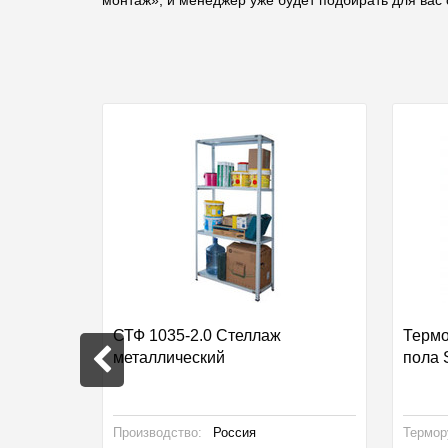
кидка 21%
о пола
СТФ 1035-2.0 Стеллаж
Термо
металлический
пола 
Производство:
Россия
Термор