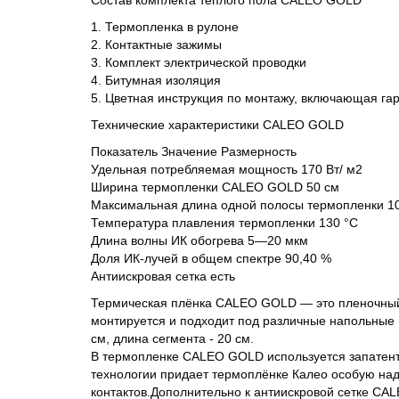
Состав комплекта теплого пола CALEO GOLD
1. Термопленка в рулоне
2. Контактные зажимы
3. Комплект электрической проводки
4. Битумная изоляция
5. Цветная инструкция по монтажу, включающая га
Технические характеристики CALEO GOLD
Показатель Значение Размерность
Удельная потребляемая мощность 170 Вт/ м2
Ширина термопленки CALEO GOLD 50 см
Максимальная длина одной полосы термопленки 10 
Температура плавления термопленки 130 °С
Длина волны ИК обогрева 5—20 мкм
Доля ИК-лучей в общем спектре 90,40 %
Антиискровая сетка есть
Термическая плёнка CALEO GOLD — это пленочный т
монтируется и подходит под различные напольные 
см, длина сегмента - 20 см.
В термопленке CALEO GOLD используется запатент
технологии придает термоплёнке Калео особую над
контактов.Дополнительно к антиискровой сетке C