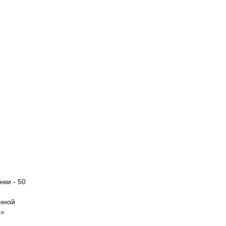
нки - 50
анной
х»