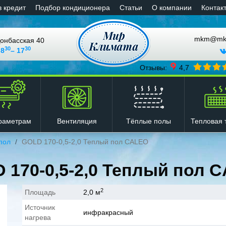
в кредит
Подбор кондиционера
Статьи
О компании
Контак
mkm@mkli
онбасская 40
30
30
 8
– 17
Отзывы:
4,7
Вентиляция
Тёплые полы
Тепловая 
раметрам
пол
GOLD 170-0,5-2,0 Теплый пол CALEO
 170-0,5-2,0 Теплый пол 
2
Площадь
2,0 м
Источник
инфракрасный
нагрева