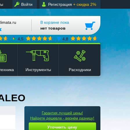
ты
Войти
Регистрация
+ скидка 2%
mata.ru
В корзине пока
нет товаров
4,5
4,8
техника
Инструменты
Расходники
CALEO
Гарантия лучшей цены!
Найдете дешевле - вернём разницу!
Уточнить цену