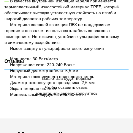
В качестве внутренней изоляции кабеля применяется
термопластичный износостойкий материал TPEE, который
обеспечивает высокую усталостную стойкость на изгиб и
широкий диапазон рабочих температур.
Материал внешней изоляции ПВХ не поддерживает
горение и позволяет использовать кабель во влажных
помещениях. Не токсичен, устойчив к ультрафиолетовому
и химическому воздействию.
Имеет защиту от ультрафиолетового излучения
Мощность: 30 Ватт/метр
Отзывы
Напряжение сети: 220-240 Вольт
Наружный диаметр кабеля: 5,5 мм
Материал токонесущего проводника: медь
Ваш отзыв будет первым
Диаметр токонесущего проводника: 2,6 мм
Чтобы оставить отзыв,
Экран: медная оплетка
войдите
или
зарегистрируйтесь
Минимальный радиус изгиба: 50 мм