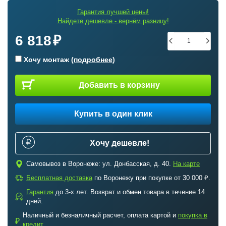
Гарантия лучшей цены!
Найдете дешевле - вернём разницу!
6 818
Хочу монтаж (
подробнее
)
Добавить в корзину
Купить в один клик
Хочу дешевле!
c
Самовывоз в Воронеже: ул. Донбасская, д. 40.
На карте
a
Бесплатная доставка
по Воронежу при покупке от 30 000 ₽.
Гарантия
до 3-х лет. Возврат и обмен товара в течение 14
b
дней.
Наличный и безналичный расчет, оплата картой и
покупка в
₽
кредит