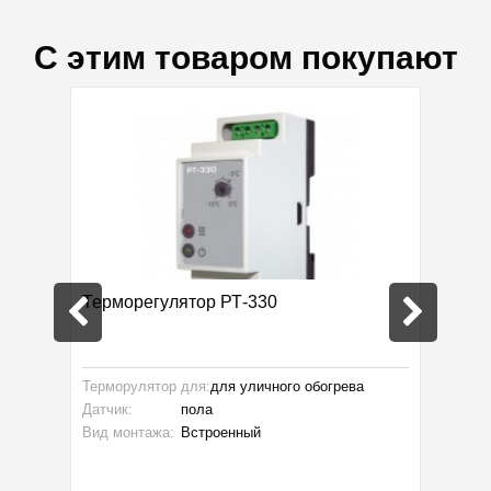
С этим товаром покупают
Терморегулятор РТ-330
Монтаж
Терморулятор для:
для уличного обогрева
Монтаж:
Датчик:
пола
Произво
Вид монтажа:
Встроенный