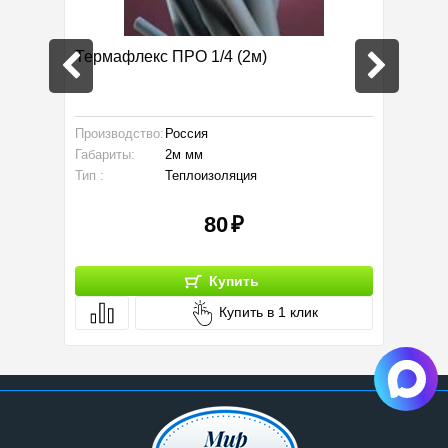
0 RAC-
Термафлекс ПРО 1/4 (2м)
Кроншт
кондиц
Производство:
Россия
Тип :
Габариты:
2м мм
Тип :
Теплоизоляция
80
Купить
Купить в 1 клик