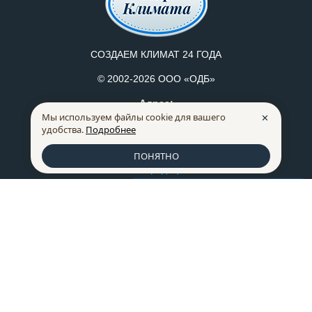
СОЗДАЕМ КЛИМАТ 24 ГОДА
© 2002-2026 ООО «ОДБ»
Адрес:
Мы используем файлы cookie для вашего
Воронеж, ул. Донбасская, д. 40
✕
удобства.
Подробнее
Режим работы:
Пн-Пт: с 8:30 до 17:30
ПОНЯТНО
Политика конфидециальности
Правила продажи товаров
Список сравнения
0
259-07-75
+7 (473)
228-66-72
+7 (473)
mkm@mklimata.ru
Способы оплаты