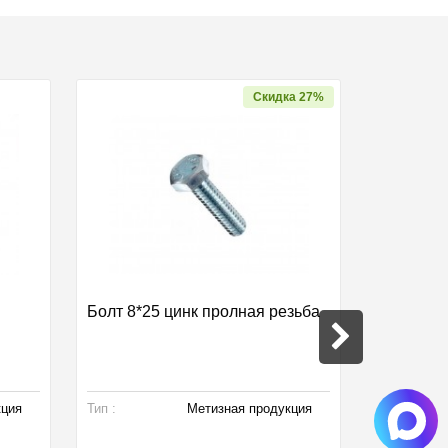
Скидка 27%
Болт 8*25 цинк пролная резьба
Кронштей
для конд
кция
Тип :
Метизная продукция
Тип :