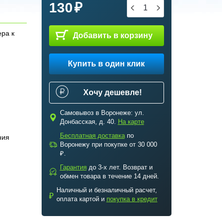
130
ера к
Добавить в корзину
Купить в один клик
Хочу дешевле!
Самовывоз в Воронеже: ул.
c
Донбасская, д. 40.
На карте
Бесплатная доставка
по
ния
a
Воронежу при покупке от 30 000
₽.
Гарантия
до 3-х лет. Возврат и
b
обмен товара в течение 14 дней.
Наличный и безналичный расчет,
₽
оплата картой и
покупка в кредит