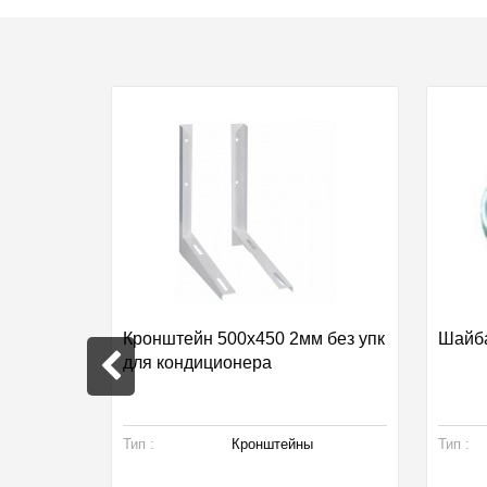
кидка 27%
 резьба
Кронштейн 500х450 2мм без упк
Шайба
для кондиционера
одукция
Тип :
Кронштейны
Тип :