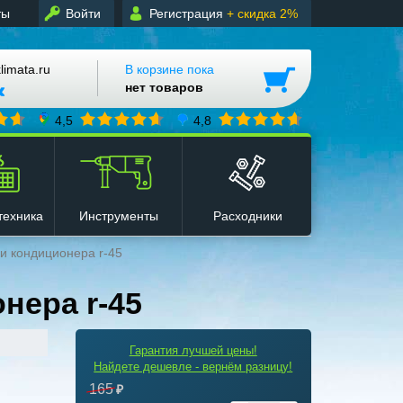
ты
Войти
Регистрация
+ скидка 2%
mata.ru
В корзине пока
нет товаров
4,5
4,8
техника
Инструменты
Расходники
и кондиционера r-45
нера r-45
Гарантия лучшей цены!
Найдете дешевле - вернём разницу!
165