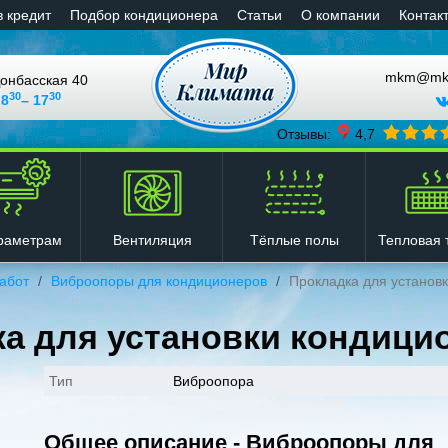
в кредит
Подбор кондиционера
Статьи
О компании
Контак
mkm@mkli
онбасская 40
30
30
 8
– 17
Отзывы:
4,7
Вентиляция
Тёплые полы
Тепловая 
раметрам
абот
Виброопоры для кондиционеров
Прокладка для установк
а для установки кондицио
Тип
Виброопора
Общее описание - Виброопоры для