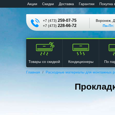
Aкции
Cкидки
Доставка
Гарантии
Покупка 
259-07-75
+7 (473)
Воронеж, Д
228-66-72
+7 (473)
Пн-Пт:
Кондиционеры
Товары со скидкой
По па
Главная
Расходные материалы для монтажных р
Прокладк