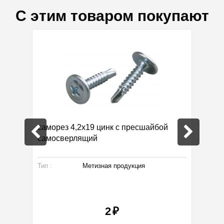
С этим товаром покупают
дка 56%
саморез 4,2х19 цинк с пресшайбой
Анкер 
самосверлящий
. Уголки
Тип :
Метизная продукция
Тип :
2