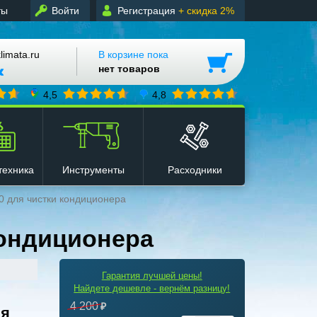
ты
Войти
Регистрация
+ скидка 2%
mata.ru
В корзине пока
нет товаров
4,5
4,8
техника
Инструменты
Расходники
0 для чистки кондиционера
кондиционера
Гарантия лучшей цены!
Найдете дешевле - вернём разницу!
4 200
ия