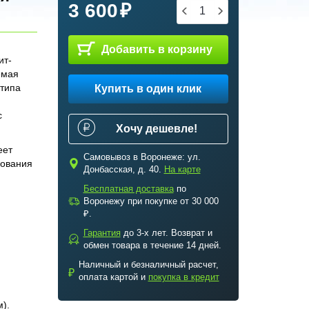
3 600
Добавить в корзину
ит-
емая
 типа
Купить в один клик
с
Хочу дешевле!
еет
Самовывоз в Воронеже: ул.
зования
c
Донбасская, д. 40.
На карте
Бесплатная доставка
по
a
Воронежу при покупке от 30 000
₽.
Гарантия
до 3-х лет. Возврат и
b
обмен товара в течение 14 дней.
Наличный и безналичный расчет,
₽
оплата картой и
покупка в кредит
см).