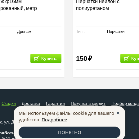
аж ф16мм
Перчатки нейлон с
рованный, метр
полиуретаном
Дренаж
Тип :
Перчатки
150
Купить
Куп
Cкидки
Доставка
Гарантии
Покупка в кредит
Подбор конд
✕
Мы используем файлы cookie для вашего
259-07-75
+7 (473)
удобства.
Подробнее
228-66-72
+7 (473)
, ул. Донбасская, д. 40
mkm@mklimata.ru
ПОНЯТНО
работы:
Способы оплаты