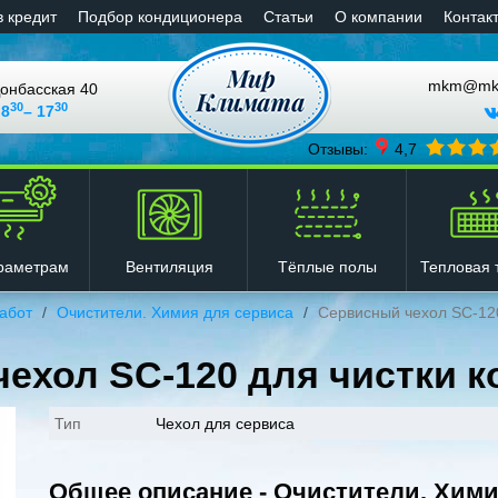
в кредит
Подбор кондиционера
Статьи
О компании
Контак
mkm@mkli
онбасская 40
30
30
 8
– 17
Отзывы:
4,7
Вентиляция
Тёплые полы
Тепловая 
раметрам
абот
Очистители. Химия для сервиса
Сервисный чехол SC-12
ехол SC-120 для чистки 
Тип
Чехол для сервиса
Общее описание - Очистители. Хим