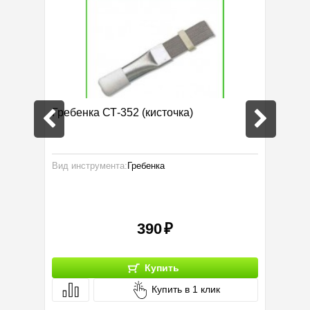
Гребенка СТ-352 (кисточка)
Жилет 
Вид инструмента:
Гребенка
Тип :
390
Купить
Купить в 1 клик