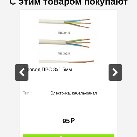
С этим товаром покупают
о 1м
Провод ПВС 3х1,5мм
Кабель
Тип :
Электрика, кабель-канал
Тип :
95