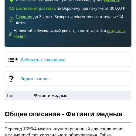
c
a
Бесплатная доставка
по Воронежу при покупке от 30 000 ₽.
Гарантия
до 3-х лет. Возврат и обмен товара в течение 14
b
дней.
Наличный и безналичный расчет, оплата картой и
покупка в
₽
кредит
Добавить к сравнению
Задать вопрос
Тип
Фитинги медные
Общее описание - Фитинги медные
Переход 1/2*3/4 муфта-штуцер граненный для соединения
медных труб для холодильного оборудования. Гайка