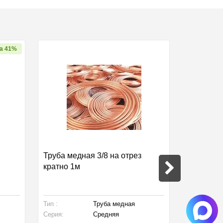
а 41%
Труба медная 3/8 на отрез
Труба мед
кратно 1м
кратно 1
Тип :
Труба медная
Производст
Серия:
Средняя
Тип :