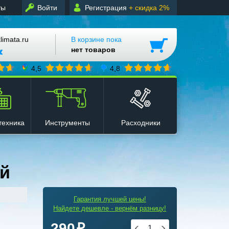
ты
Войти
Регистрация
+ скидка 2%
mata.ru
В корзине пока
нет товаров
4,5
4,8
техника
Инструменты
Расходники
ый
Гарантия лучшей цены!
Найдете дешевле - вернём разницу!
290