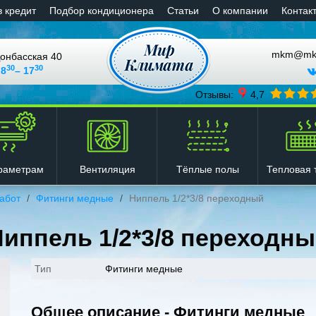
в кредит
Подбор кондиционера
Статьи
О компании
Контак
mkm@mkli
онбасская 40
30
30
 8
– 17
Отзывы:
4,7
Вентиляция
Тёплые полы
Тепловая 
раметрам
абот
Фитинги медные
Ниппель 1/2*3/8 переходный
иппель 1/2*3/8 переходн
Тип
Фитинги медные
Общее описание - Фитинги медные