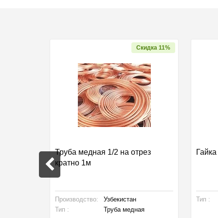
Скидка 11%
рез
Труба медная 1/2 на отрез
Гайка
кратно 1м
я
Производство:
Узбекистан
Тип :
Тип :
Труба медная