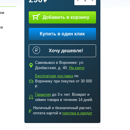
тем
Добавить в корзину
на
Купить в один клик
Хочу дешевле!
Самовывоз в Воронеже: ул.
c
Донбасская, д. 40.
На карте
Бесплатная доставка
по
a
Воронежу при покупке от 30 000
₽.
Гарантия
до 3-х лет. Возврат и
b
обмен товара в течение 14 дней.
Наличный и безналичный расчет,
₽
оплата картой и
покупка в кредит