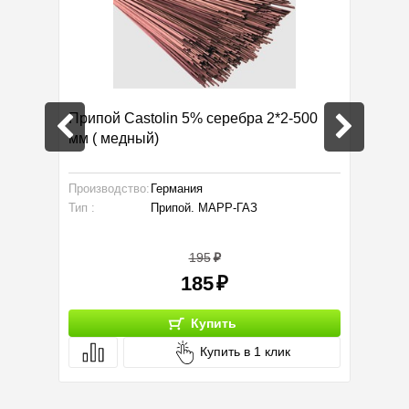
Припой Castolin 5% серебра 2*2-500
Труба 
мм ( медный)
Производство:
Германия
Тип :
Тип :
Припой. МАРР-ГАЗ
Серия:
195
185
Купить
Купить в 1 клик