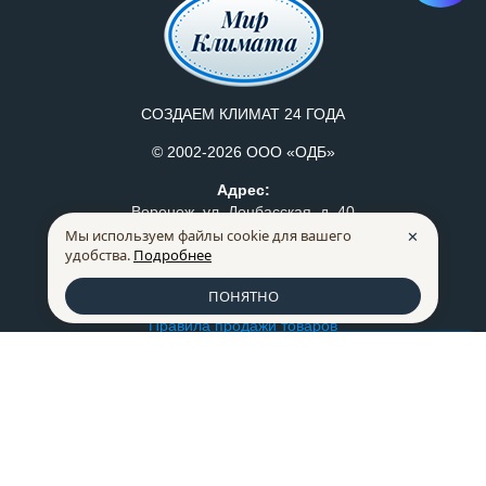
СОЗДАЕМ КЛИМАТ 24 ГОДА
© 2002-2026 ООО «ОДБ»
Адрес:
Воронеж, ул. Донбасская, д. 40
Мы используем файлы cookie для вашего
✕
Режим работы:
удобства.
Подробнее
Пн-Пт: с 8:30 до 17:30
Политика конфидециальности
ПОНЯТНО
Правила продажи товаров
Список сравнения
0
259-07-75
+7 (473)
228-66-72
+7 (473)
mkm@mklimata.ru
Способы оплаты