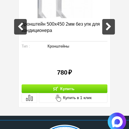
Кронштейн 500х450 2мм без упк для
Труба 
кондиционера
. Уголки
Тип :
Кронштейны
Произво
Тип :
780
Купить
Купить в 1 клик