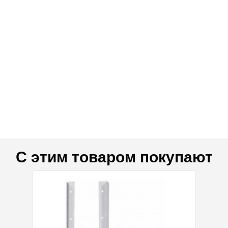
С этим товаром покупают
дка 56%