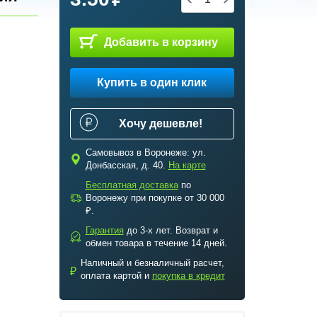
Добавить в корзину
Купить в один клик
Хочу дешевле!
Самовывоз в Воронеже: ул.
c
Донбасская, д. 40.
На карте
Бесплатная доставка
по
a
Воронежу при покупке от 30 000
₽.
Гарантия
до 3-х лет. Возврат и
b
обмен товара в течение 14 дней.
Наличный и безналичный расчет,
₽
оплата картой и
покупка в кредит