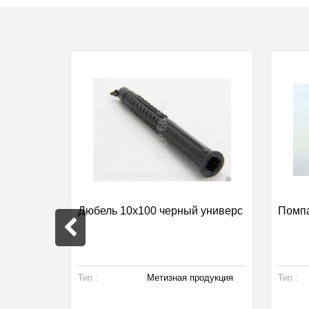
Скидка 8%
м
Дюбель 10х100 черный универс
Помпа
Тип :
Метизная продукция
Тип :