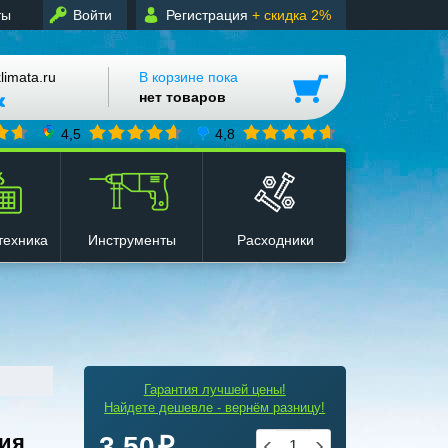
ты
Войти
Регистрация
+ скидка 2%
mata.ru
В корзине пока
нет товаров
4,5
4,8
техника
Инструменты
Расходники
Гарантия лучшей цены!
Найдете дешевле - вернём разницу!
ция
3.50