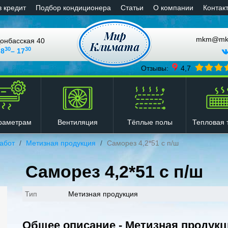
в кредит
Подбор кондиционера
Статьи
О компании
Контак
mkm@mkli
онбасская 40
30
30
 8
– 17
Отзывы:
4,7
Вентиляция
Тёплые полы
Тепловая 
раметрам
абот
Метизная продукция
Саморез 4,2*51 с п/ш
Саморез 4,2*51 с п/ш
Тип
Метизная продукция
Общее описание - Метизная продук