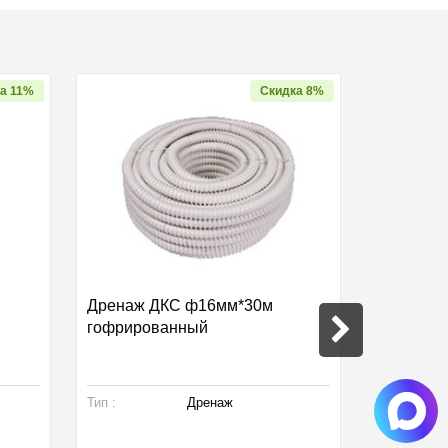
а 11%
Скидка 8%
Дренаж ДКС ф16мм*30м
Дюбель 1
гофрированный
Тип :
Дренаж
Тип :