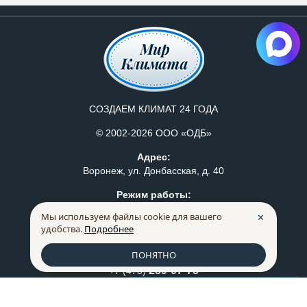
СОЗДАЕМ КЛИМАТ 24 ГОДА
© 2002-2026 ООО «ОДБ»
Адрес:
Воронеж, ул. Донбасская, д. 40
Режим работы:
Пн-Пт: с 8:30 до 17:30
Мы используем файлы cookie для вашего
✕
Политика конфидециальности
удобства.
Подробнее
Правила продажи товаров
ПОНЯТНО
259-07-75
+7 (473)
228-66-72
+7 (473)
Список сравнения
0
mkm@mklimata.ru