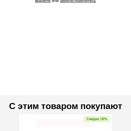
войдите
или
зарегистрируйтесь
С этим товаром покупают
дка 17%
Скидка 18%