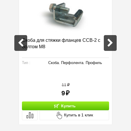
Скоба для стяжки фланцев ССВ-2 с
Скотч 
болтом М8
. Уголки
Тип :
Скоба. Перфолента. Профиль
Тип :
11
9
Купить
Купить в 1 клик