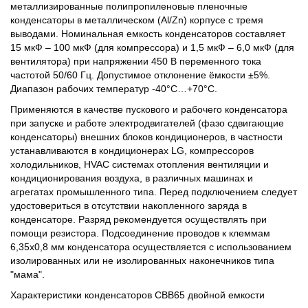
металлизированные полипропиленовые пленочные
конденсаторы в металлическом (Al/Zn) корпусе с тремя
выводами. Номинальная емкость конденсаторов составляет
15 мкФ – 100 мкФ (для компрессора) и 1,5 мкФ – 6,0 мкФ (для
вентилятора) при напряжении 450 В переменного тока
частотой 50/60 Гц. Допустимое отклонение ёмкости ±5%.
Диапазон рабочих температур -40°С…+70°С.
Применяются в качестве пускового и рабочего конденсатора
при запуске и работе электродвигателей (фазо сдвигающие
конденсаторы) внешних блоков кондиционеров, в частности
устанавливаются в кондиционерах LG, компрессоров
холодильников, HVAC системах отопления вентиляции и
кондиционирования воздуха, в различных машинах и
агрегатах промышленного типа. Перед подключением следует
удостовериться в отсутствии накопленного заряда в
конденсаторе. Разряд рекомендуется осуществлять при
помощи резистора. Подсоединение проводов к клеммам
6,35х0,8 мм конденсатора осуществляется с использованием
изолированных или не изолированных наконечников типа
"мама".
Характеристики конденсаторов CBB65 двойной емкости