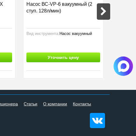
BX
Насос ВС-VP-6 вакуумный (2
Риммер C
ступ. 128л/мин)
Вид инструмента:
Насос вакуумный
Вид инстру
350
Уточнить цену
280
иционера
Статьи
О компании
Контакты