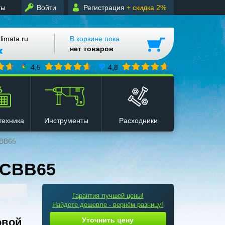
ты
Войти
Регистрация
+ скидка 2%
mata.ru
В корзине пока
нет товаров
4,5
4,8
техника
Инструменты
Расходники
СВВ65
 СВВ65
Гарантия лучшей цены!
Найдете дешевле - вернём разницу!
овой
Уточнить цену