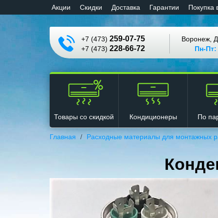
Aкции
Cкидки
Доставка
Гарантии
Покупка 
259-07-75
+7 (473)
Воронеж, Д
228-66-72
+7 (473)
Пн-Пт:
Кондиционеры
Товары со скидкой
По па
Главная
Расходные материалы для монтажных р
Конде