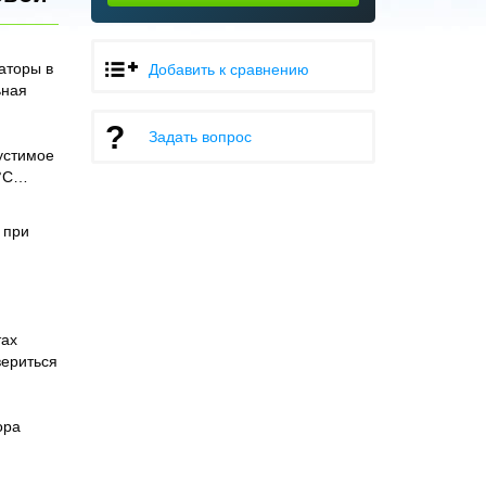
аторы в
Добавить к сравнению
ьная
Задать вопрос
устимое
0°С…
 при
тах
вериться
ора