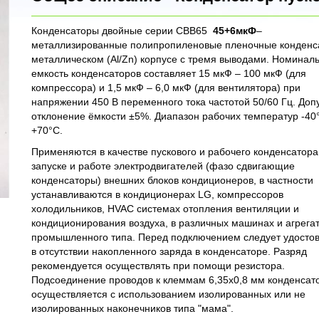
Конденсаторы двойные серии CBB65
45+6мкФ
–
металлизированные полипропиленовые пленочные конденс
металлическом (Al/Zn) корпусе с тремя выводами. Номинал
емкость конденсаторов составляет 15 мкФ – 100 мкФ (для
компрессора) и 1,5 мкФ – 6,0 мкФ (для вентилятора) при
напряжении 450 В переменного тока частотой 50/60 Гц. Доп
отклонение ёмкости ±5%. Диапазон рабочих температур -4
+70°С.
Применяются в качестве пускового и рабочего конденсатора
запуске и работе электродвигателей (фазо сдвигающие
конденсаторы) внешних блоков кондиционеров, в частности
устанавливаются в кондиционерах LG, компрессоров
холодильников, HVAC системах отопления вентиляции и
кондиционирования воздуха, в различных машинах и агрега
промышленного типа. Перед подключением следует удосто
в отсутствии накопленного заряда в конденсаторе. Разряд
рекомендуется осуществлять при помощи резистора.
Подсоединение проводов к клеммам 6,35х0,8 мм конденсат
осуществляется с использованием изолированных или не
изолированных наконечников типа "мама".