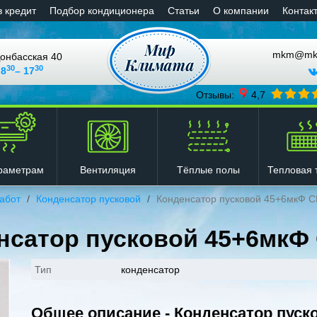
в кредит
Подбор кондиционера
Статьи
О компании
Контак
mkm@mkli
онбасская 40
30
30
 8
– 17
Отзывы:
4,7
Вентиляция
Тёплые полы
Тепловая 
раметрам
абот
Конденсатор пусковой
Конденсатор пусковой 45+6мкФ 
нсатор пусковой 45+6мкФ
Тип
конденсатор
Общее описание - Конденсатор пуск