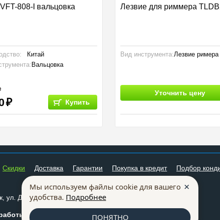
 VFT-808-I вальцовка
Лезвие для риммера TLD
одство:
Китай
Вид инструмента:
Лезвие римера
струмента:
Вальцовка
Уточнить цену
0
Купить
Cкидки
Доставка
Гарантии
Покупка в кредит
Подбор конд
259-07-75
✕
+7 (473)
Мы используем файлы cookie для вашего
228-66-72
удобства.
Подробнее
+7 (473)
, ул. Донбасская, д. 40
mkm@mklimata.ru
работы:
ПОНЯТНО