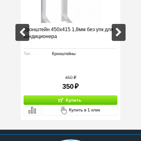
Кронштейн 450х415 1,8мм без упк для
Масло 
кондиционера
1,0л
Тип :
Кронштейны
Вид инс
450
350
Купить
Купить в 1 клик