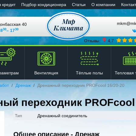
в кредит
Подбор кондиционера
Статьи
О компании
Контак
mkm@mkli
онбасская 40
30
30
 8
– 17
Отзывы:
4,7
Вентиляция
Тёплые полы
Тепловая 
раметрам
абот
Дренаж
Дренажный переходник PROFcool 16/20-20
ый переходник PROFcool 
Тип
Дренажный соединитель
Общее описание - Дренаж