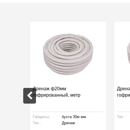
16-32
Дренаж ф20мм
Дрен
гофрированный, метр
гофри
Габариты:
бухта 30м мм
Тип :
62 мм
Тип :
Дренаж