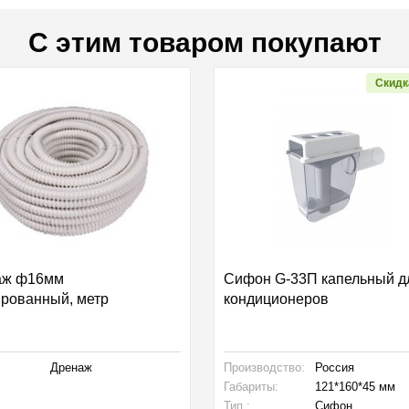
С этим товаром покупают
Скидк
аж ф16мм
Сифон G-33П капельный д
рованный, метр
кондиционеров
Дренаж
Производство:
Россия
Габариты:
121*160*45 мм
Тип :
Сифон