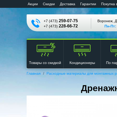
Aкции
Cкидки
Доставка
Гарантии
Покупка 
259-07-75
+7 (473)
Воронеж, Д
228-66-72
+7 (473)
Пн-Пт:
Кондиционеры
Товары со скидкой
По па
Главная
Расходные материалы для монтажных р
Дренажн