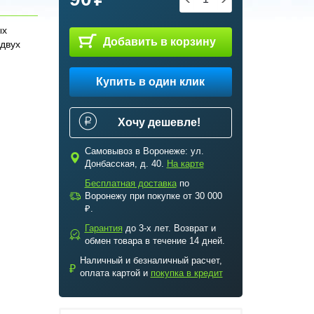
ых
Добавить в корзину
двух
Купить в один клик
Хочу дешевле!
Самовывоз в Воронеже: ул.
c
Донбасская, д. 40.
На карте
Бесплатная доставка
по
a
Воронежу при покупке от 30 000
₽.
Гарантия
до 3-х лет. Возврат и
b
обмен товара в течение 14 дней.
Наличный и безналичный расчет,
₽
оплата картой и
покупка в кредит