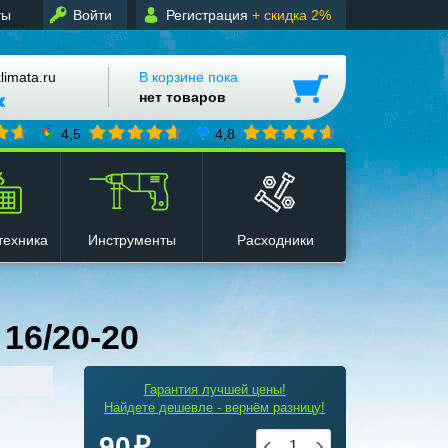
ты
Войти
Регистрация
+ скидка 2%
mata.ru
В корзине пока
нет товаров
4,5
4,8
техника
Инструменты
Расходники
16/20-20
Гарантия лучшей цены!
Найдете дешевле - вернём разницу!
90