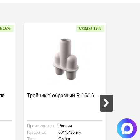
а 16%
Скидка 19%
ля
Тройник Y образный R-16/16
Сифон P
Мембран
Производство:
Россия
Производст
Габариты:
60*45*25 мм
Габариты:
Тип :
Сифон
Тип :