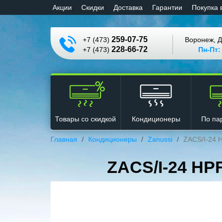
Aкции
Cкидки
Доставка
Гарантии
Покупка 
259-07-75
+7 (473)
Воронеж, Д
228-66-72
+7 (473)
Пн-Пт:
Кондиционеры
Товары со скидкой
По па
Главная
Кондиционеры
Zanussi
ZACS/I-24 
ZACS/I-24 HP