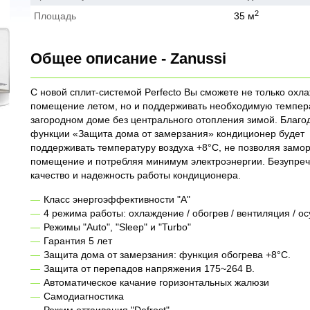
2
Площадь
35 м
Общее описание - Zanussi
С новой сплит-системой Perfecto Вы сможете не только охл
помещение летом, но и поддерживать необходимую темпер
загородном доме без центрального отопления зимой. Благо
функции «Защита дома от замерзания» кондиционер будет
поддерживать температуру воздуха +8°С, не позволяя замор
помещение и потребляя минимум электроэнергии. Безупре
качество и надежность работы кондиционера.
Класс энергоэффективности "A"
4 режима работы: охлаждение / обогрев / вентиляция / о
Режимы "Auto", "Sleep" и "Turbo"
Гарантия 5 лет
Защита дома от замерзания: функция обогрева +8°C.
Защита от перепадов напряжения 175~264 В.
Автоматическое качание горизонтальных жалюзи
Самодиагностика