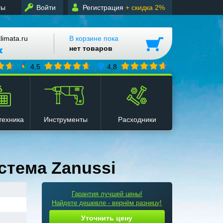
ты
Войти
Регистрация
+ скидка 2%
mata.ru
В корзине пока
нет товаров
4,5
4,8
техника
Инструменты
Расходники
стема Zanussi
Гарантия лучшей цены!
Найдете дешевле - вернём разницу!
Уточнить цену