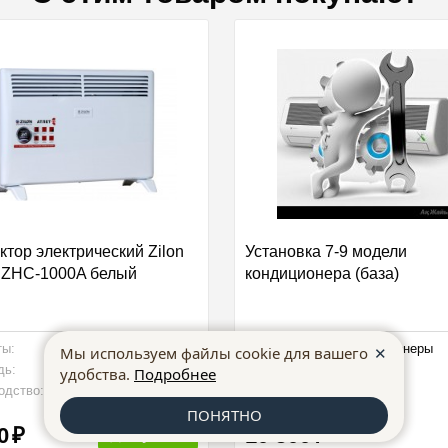
ктор электрический Zilon
Установка 7-9 модели
 ZHC-1000A белый
кондиционера (база)
ты:
460*400*83 мм
Тип :
Кондиционеры
✕
Мы используем файлы cookie для вашего
2
дь:
10 м
кв
удобства.
Подробнее
одство:
Россия
ПОНЯТНО
0
10 500
Купить