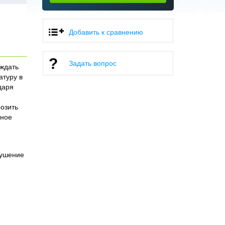
Добавить к сравнению
Задать вопрос
аждать
атуру в
даря
озить
чное
сушение