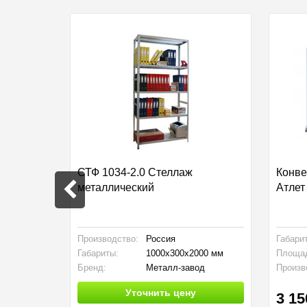
СТФ 1034-2.0 Стеллаж
Конве
металлический
Атлет
ры
Производство:
Россия
Габари
Габариты:
1000x300x2000 мм
Площа
Бренд:
Металл-завод
Произв
Уточнить цену
3 15