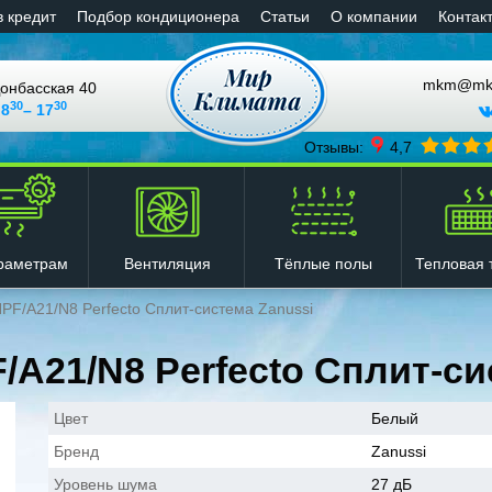
в кредит
Подбор кондиционера
Статьи
О компании
Контак
mkm@mkli
онбасская 40
30
30
 8
– 17
Отзывы:
4,7
Вентиляция
Тёплые полы
Тепловая 
раметрам
HPF/A21/N8 Perfecto Сплит-система Zanussi
F/A21/N8 Perfecto Сплит-си
Цвет
Белый
Бренд
Zanussi
Уровень шума
27 дБ