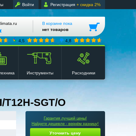
ты
Войти
Регистрация
+ скидка 2%
mata.ru
В корзине пока
нет товаров
4,5
4,8
техника
Инструменты
Расходники
I/T12H-SGT/O
Гарантия лучшей цены!
Найдете дешевле - вернём разницу!
Уточнить цену