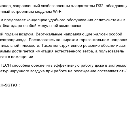
иционер, заправленный экобезопасным хладагентом R32, обладающ
нный встроенным модулем Wi-Fi.
 и предлагает концепцию удобного обслуживания сплит-системы в
в, благодаря особой модульной компоновке.
ой подачи воздуха. Вертикальные направляющие жалюзи особой
ектропривода. Располагаясь на широком горизонтальном напра
ртикальной плоскости. Такое конструктивное решение обеспечивает
амым достигается имитация естественного ветра, а пользователь
ывая в помещении.
-TECH способны обеспечить эффективную работу даже в экстрема
атур наружного воздуха при работе на охлаждение составляет от -
2H-SGT/O :