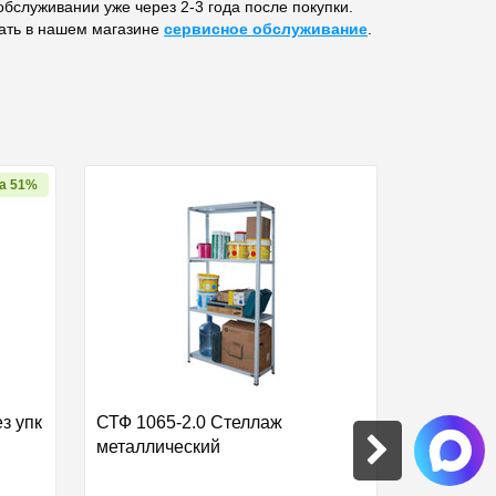
обслуживании уже через 2-3 года после покупки.
ать в нашем магазине
сервисное обслуживание
.
а 51%
з упк
СТФ 1065-2.0 Стеллаж
Труба ме
металлический
PRO