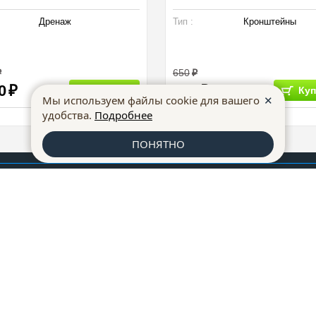
Дренаж
Тип :
Кронштейны
650
0
320
Купить
Куп
✕
Мы используем файлы cookie для вашего
удобства.
Подробнее
ПОНЯТНО
Cкидки
Доставка
Гарантии
Покупка в кредит
Подбор конд
259-07-75
+7 (473)
228-66-72
+7 (473)
, ул. Донбасская, д. 40
mkm@mklimata.ru
работы:
Способы оплаты
 8:30 до 17:30
ка конфидециальности
 продажи товаров