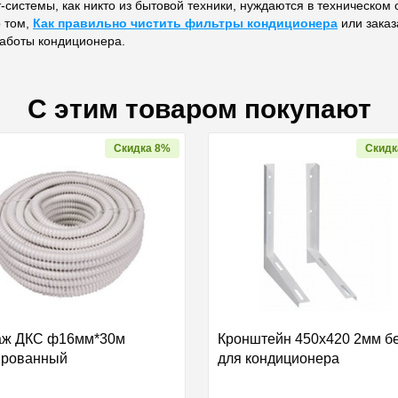
т-системы, как никто из бытовой техники, нуждаются в техническом 
о том,
Как правильно чистить фильтры кондиционера
или заказ
работы кондиционера.
С этим товаром покупают
Скидка 8%
Скидк
аж ДКС ф16мм*30м
Кронштейн 450х420 2мм бе
ированный
для кондиционера