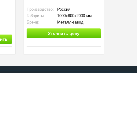
Производство:
Россия
Тип :
Габариты:
1000x600x2000 мм
Серия:
Бренд:
Металл-завод
5 250
Уточнить цену
2 400
ить
Список сравнения
0
иционера
Статьи
О компании
Контакты
made in
INTRID