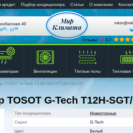
в кредит
Подбор кондиционера
Статьи
О компании
Контак
mkm@mkli
онбасская 40
30
30
 8
– 17
Отзывы:
4,7
Вентиляция
Тёплые полы
Тепловая 
раметрам
р TOSOT G-Tech T12H-SGT/I/T12H-SGT/O
 TOSOT G-Tech T12H-SGT/
Тип кондиционера
Инверторные
Серия
G-Tech
Цвет
Белый