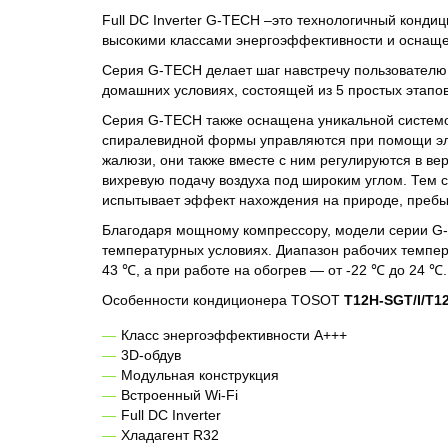
Full DC Inverter G-TECH –это технологичный конд
высокими классами энергоэффективности и оснаще
Серия G-TECH делает шаг навстречу пользователю
домашних условиях, состоящей из 5 простых этапо
Серия G-TECH также оснащена уникальной систем
спиралевидной формы управляются при помощи эл
жалюзи, они также вместе с ним регулируются в ве
вихревую подачу воздуха под широким углом. Тем с
испытывает эффект нахождения на природе, преб
Благодаря мощному компрессору, модели серии G
температурных условиях. Диапазон рабочих темпер
43 ℃, а при работе на обогрев — от -22 ℃ до 24 ℃.
Особенности кондиционера TOSOT
T12H-SGT/I/T1
Класс энергоэффективности A+++
3D-обдув
Модульная конструкция
Встроенный Wi-Fi
Full DC Inverter
Хладагент R32