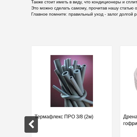
Также стоит иметь в виду, что кондиционеры и спли
Это можно сделать самому, прочитав нашу статью 
Главное помните: правильный уход - залог долгой 
кидка 54%
м*15м
Термафлекс ПРО 3/8 (2м)
Дрен
гофр