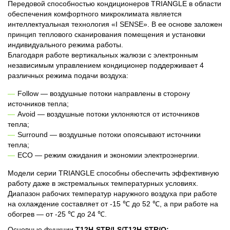
Передовой способностью кондиционеров TRIANGLE в области
обеспечения комфортного микроклимата является
интеллектуальная технология «I SENSE». В ее основе заложен
принцип теплового сканирования помещения и установки
индивидуального режима работы.
Благодаря работе вертикальных жалюзи с электронным
независимым управлением кондиционер поддерживает 4
различных режима подачи воздуха:
Follow — воздушные потоки направлены в сторону
источников тепла;
Avoid — воздушные потоки уклоняются от источников
тепла;
Surround — воздушные потоки опоясывают источники
тепла;
ECO — режим ожидания и экономии электроэнергии.
Модели серии TRIANGLE способны обеспечить эффективную
работу даже в экстремальных температурных условиях.
Диапазон рабочих температур наружного воздуха при работе
на охлаждение составляет от -15 ℃ до 52 ℃, а при работе на
обогрев — от -25 ℃ до 24 ℃.
Основные функции
T12H-STR/I-S/T12H-STR/O: