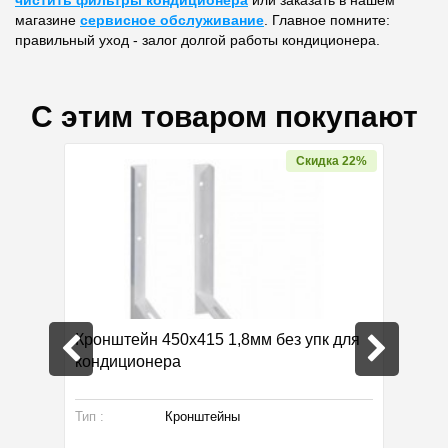
чистить фильтры кондиционера
или заказать в нашем
магазине
сервисное обслуживание
. Главное помните:
правильный уход - залог долгой работы кондиционера.
С этим товаром покупают
Скидка 22%
локу
Кронштейн 450х415 1,8мм без упк для
Термаф
кондиционера
Тип :
Кронштейны
Произво
Габарит