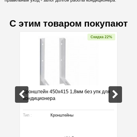
С этим товаром покупают
Скидка 22%
локу
Кронштейн 450х415 1,8мм без упк для
Термаф
кондиционера
Тип :
Кронштейны
Произво
Габарит
Тип :