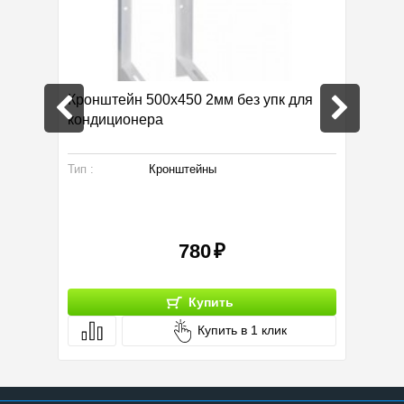
 White
Кронштейн 500х450 2мм без упк для
Приточ
кондиционера
Тип :
Кронштейны
Площад
Бренд:
Размер:
780
Купить
Купить в 1 клик