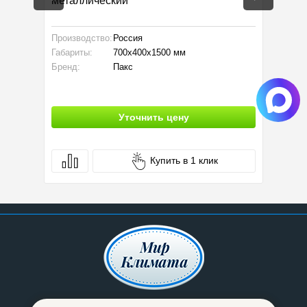
металлический
Производство:
Россия
Площад
Габариты:
700x400x1500 мм
Монтаж:
Бренд:
Пакс
Произво
Уточнить цену
Купить в 1 клик