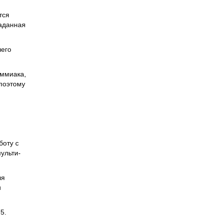
тся
заданная
шего
аммиака,
 поэтому
боту с
ульти-
ля
и
5.