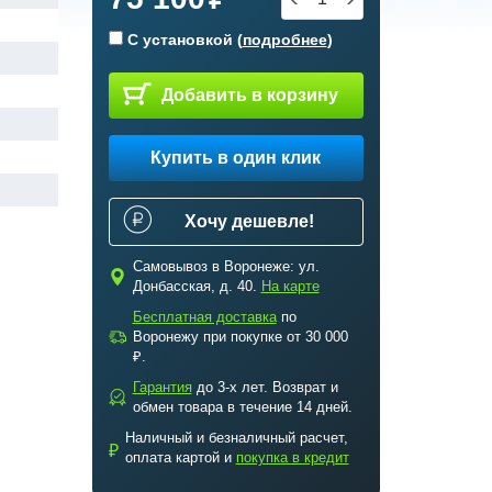
С установкой (
подробнее
)
Добавить в корзину
Купить в один клик
Хочу дешевле!
Самовывоз в Воронеже: ул.
c
Донбасская, д. 40.
На карте
Бесплатная доставка
по
a
Воронежу при покупке от 30 000
₽.
Гарантия
до 3-х лет. Возврат и
b
обмен товара в течение 14 дней.
Наличный и безналичный расчет,
₽
оплата картой и
покупка в кредит