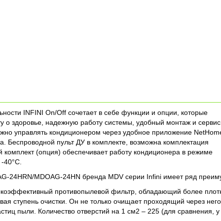
ости INFINI On/Off сочетает в себе функции и опции, которые
ту о здоровье, надежную работу системы, удобный монтаж и серви
ожно управлять кондиционером через удобное приложение NetHom
. Беспроводной пульт ДУ в комплекте, возможна комплектация
 комплект (опция) обеспечивает работу кондиционера в режиме
 -40°С.
G-24HRN/MDOAG-24HN бренда MDV серии Infini имеет ряд преим
сокоэффективный противопылевой фильтр, обладающий более плот
вая ступень очистки. Он не только очищает проходящий через него
стиц пыли. Количество отверстий на 1 см2 – 225 (для сравнения, у