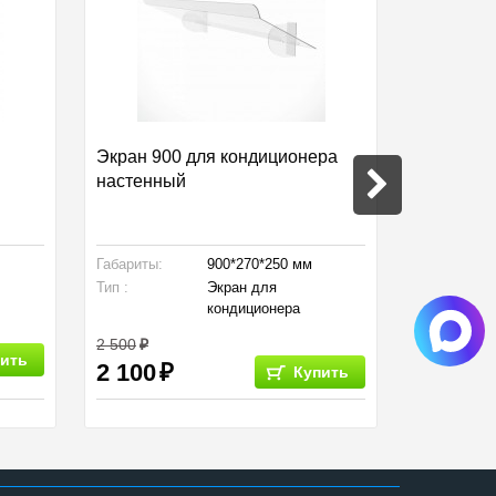
Экран 900 для кондиционера
Очистите
настенный
кондици
Габариты:
900*270*250 мм
Тип :
Тип :
Экран для
кондиционера
2 500
ить
2 100
Купить