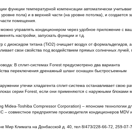
ации функции температурной компенсации автоматически учитывае
ровне пола) и в верхней части (на уровне потолка), и создается 
 части помещения.
ля можно управлять кондиционером через удобное приложение с ва
енять настройки, запускать функции и т.д.
тр с диоксидом титана (TiO2) очищает воздух от формальдегидов, 
вливает свои свойства под воздействием прямых солнечных лучей,
овода: В сплит-системах Forest предусмотрено два варианта
обства переключения дренажный шланг оснащен быстросъемным
аружении утечки хладагента сплит-система останавливает свою ра
локах серии Forest, если они применяются с наружными блоками м
Midea-Toshiba Compressor Corporation) – японские технологии д
C – совместное предприятие производителя кондиционеров MDV 
не Мир Климата на Донбасской д. 40, тел 8/473/228-66-72, 259-07-7