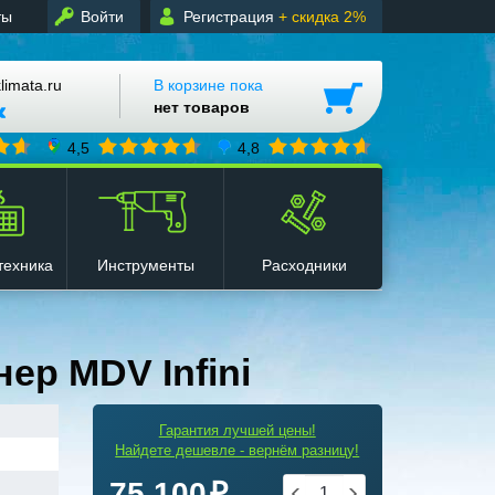
ты
Войти
Регистрация
+ скидка 2%
mata.ru
В корзине пока
нет товаров
4,5
4,8
техника
Инструменты
Расходники
р MDV Infini
Гарантия лучшей цены!
Найдете дешевле - вернём разницу!
75 100