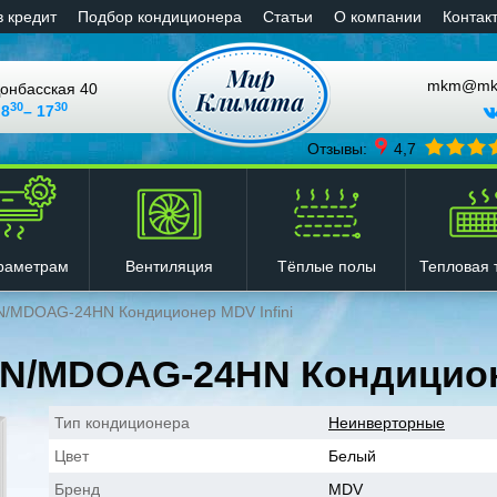
в кредит
Подбор кондиционера
Статьи
О компании
Контак
mkm@mkli
онбасская 40
30
30
 8
– 17
Отзывы:
4,7
Вентиляция
Тёплые полы
Тепловая 
раметрам
MDOAG-24HN Кондиционер MDV Infini
/MDOAG-24HN Кондиционе
Тип кондиционера
Неинверторные
Цвет
Белый
Бренд
MDV