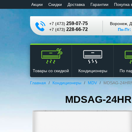
Aкции
Cкидки
Доставка
Гарантии
Покупка 
259-07-75
+7 (473)
Воронеж, Д
228-66-72
+7 (473)
Пн-Пт:
Кондиционеры
Товары со скидкой
По па
Главная
Кондиционеры
MDV
MDSAG-24HRN/
MDSAG-24HRN