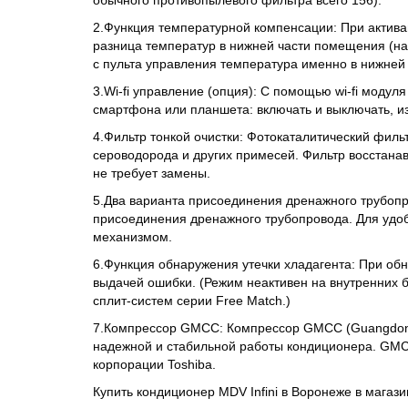
обычного противопылевого фильтра всего 156).
2.Функция температурной компенсации: При актив
разница температур в нижней части помещения (на у
с пульта управления температура именно в нижней
3.Wi-fi управление (опция): С помощью wi-fi моду
смартфона или планшета: включать и выключать, изм
4.Фильтр тонкой очистки: Фотокаталитический филь
сероводорода и других примесей. Фильтр восстана
не требует замены.
5.Два варианта присоединения дренажного трубопр
присоединения дренажного трубопровода. Для уд
механизмом.
6.Функция обнаружения утечки хладагента: При обн
выдачей ошибки. (Режим неактивен на внутренних б
сплит-систем серии Free Match.)
7.Компрессор GMCC: Компрессор GMCC (Guangdong 
надежной и стабильной работы кондиционера. GMC
корпорации Toshiba.
Купить кондиционер MDV Infini в Воронеже в магази