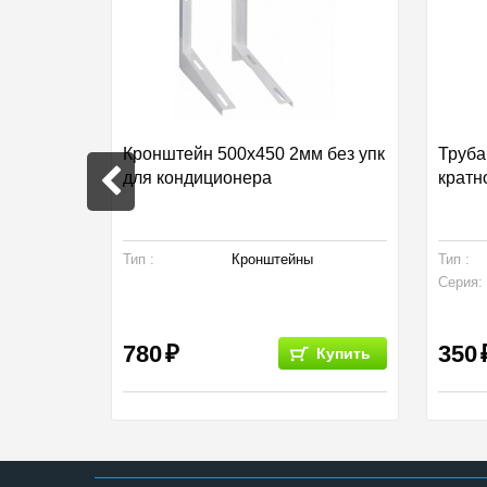
Кронштейн 500х450 2мм без упк
Труба
T
для кондиционера
кратн
 химия
Тип :
Кронштейны
Тип :
Серия:
780
350
Купить