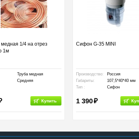
 медная 1/4 на отрез
Сифон G-35 MINI
о 1м
Труба медная
Производство:
Россия
Средняя
Габариты:
107,5*40*40 мм
Тип :
Сифон
1 390
Купить
Куп