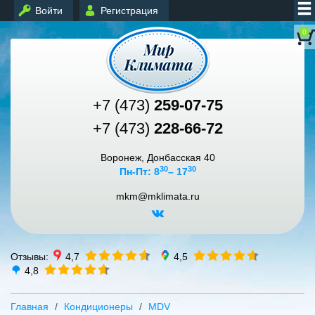
Войти
Регистрация
0
+7 (473)
259-07-75
+7 (473)
228-66-72
Воронеж, Донбасская 40
30
30
Пн-Пт: 8
– 17
mkm@mklimata.ru
Отзывы:
4,7
4,5
4,8
Главная
Кондиционеры
MDV