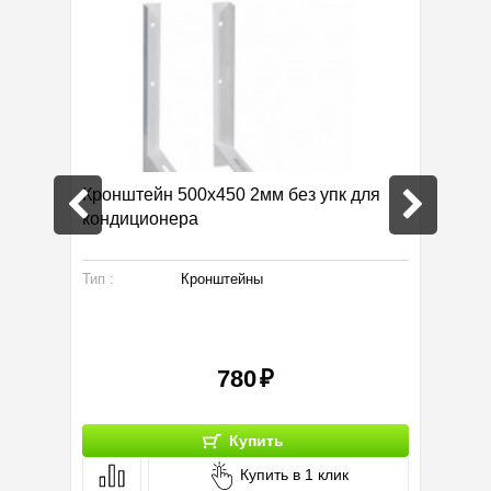
ера
Кронштейн 500х450 2мм без упк для
Труба 
кондиционера
Тип :
Кронштейны
Тип :
Серия:
780
Купить
Купить в 1 клик