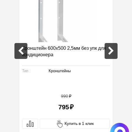
Кронштейн 600х500 2,5мм без упк для
Термаф
кондиционера
Тип :
Кронштейны
Произво
Габарит
Тип :
990
795
Купить в 1 клик