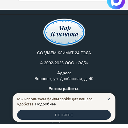
СОЗДАЕМ КЛИМАТ 24 ГОДА
© 2002-2026 ООО «ОДБ»
Адрес:
Воронеж, ул. Донбасская, д. 40
Режим работы:
Пн-Пт: с 8:30 до 17:30
Мы используем файлы cookie для вашего
✕
Политика конфидециальности
удобства.
Подробнее
Правила продажи товаров
ПОНЯТНО
259-07-75
+7 (473)
228-66-72
+7 (473)