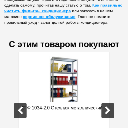
сделать самому, прочитав нашу статью о том,
Как правильно
чистить фильтры кондиционера
или заказать в нашем
магазине
сервисное обслуживание
. Главное помните:
правильный уход - залог долгой работы кондиционера.
С этим товаром покупают
нера
СТФ 1034-2.0 Стеллаж металлический
Теплый
9