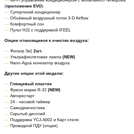
Wi-Fi управление кондиционером с мобильного телефона
(
приложение EVO
)
Супертихий кондиционер
Объёмный воздушный поток 3-D Airflow
Комфортный сон
Пульт HJ2 с поддержкой IFEEL
Опции относящиеся к очистке воздуха:
Фильтр 3в1
2шт.
Ультрафиолетовая лампа
(NEW)
Nano-Agua ионизатор воздуха
Другие опции этой модели:
Глянцевый пластик
Фреон марки R-32
(NEW)
Авторестарт
24 - часовой таймер
Самодиагностика
Скрытый дисплей
Поддержка YCJ-A002 и Карт отеля
Проводной ПДУ (опция)