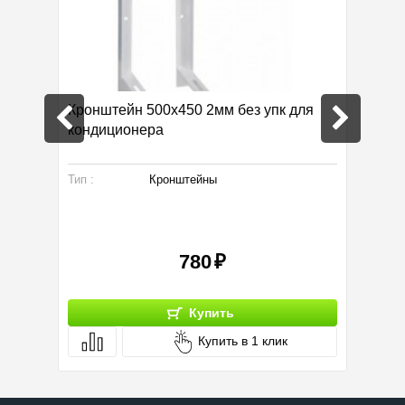
Кронштейн 500х450 2мм без упк для
Очисти
кондиционера
раство
Тип :
Кронштейны
Тип :
780
Купить
Купить в 1 клик