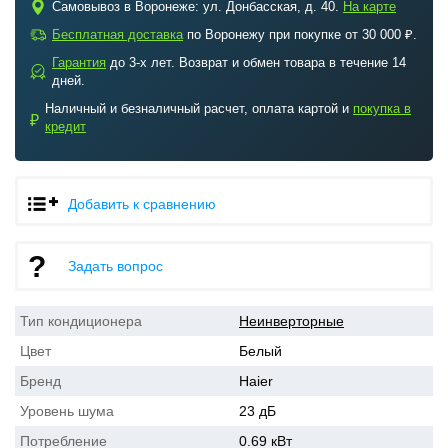
c
Самовывоз в Воронеже: ул. Донбасская, д. 40.
На карте
a
Бесплатная доставка
по Воронежу при покупке от 30 000 ₽.
Гарантия
до 3-х лет. Возврат и обмен товара в течение 14
b
дней.
Наличный и безналичный расчет, оплата картой и
покупка в
₽
кредит
Добавить к сравнению
Задать вопрос
Тип кондиционера
Неинверторные
Цвет
Белый
Бренд
Haier
Уровень шума
23 дБ
Потребление
0.69 кВт