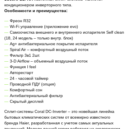
кондиционером инверторного типа.
Особенности и преимущества:
Фреон R32
Wi-Fi управление (приложение evo)
Самоочистка внешнего и внутреннего испарителя Self clean
(18, 24 модель – только внутр. блок)
Ag+ антибактериальное покрытие испарителя
Spiral Air – комфортный воздушный поток
Фильтр 3в1 2шт.
3-D Airflow – объемный воздушный поток
Функция I feel
Авторестарт
24 - часовой таймер
Проводной ПДУ (опция)
Комфортный сон
Антибактериальный фильтр
Скрытый дисплей
Сплит-системы Coral DC-Inverter – это новейшая линейка
бытовых климатических систем от всемирно известного
бренда Haier, разработанная с учетом самых актуальных
тенденций. Модели данной серии работают на экологически