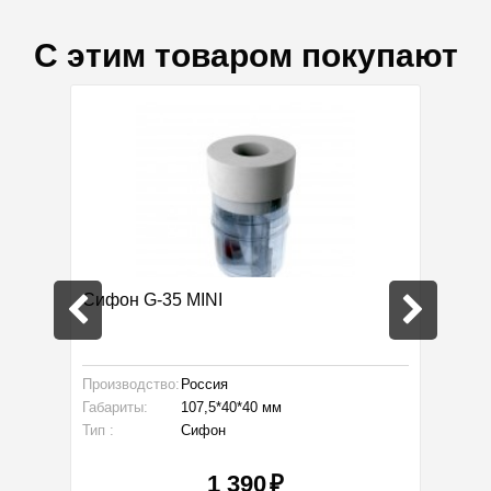
С этим товаром покупают
Сифон G-35 MINI
Вентил
Soler 
Производство:
Россия
Размер:
Габариты:
107,5*40*40 мм
Тип:
Тип :
Сифон
Цвет:
1 390