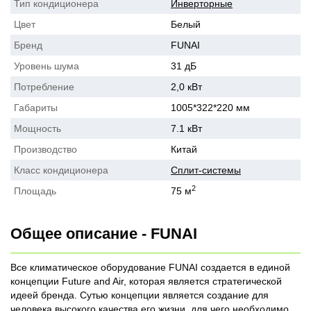
Тип кондиционера
Инверторные
Цвет
Белый
Бренд
FUNAI
Уровень шума
31 дБ
Потребление
2,0 кВт
Габариты
1005*322*220 мм
Мощность
7.1 кВт
Производство
Китай
Класс кондиционера
Сплит-системы
2
Площадь
75 м
Общее описание - FUNAI
Все климатическое оборудование FUNAI создается в единой
концепции Future and Air, которая является стратегической
идеей бренда. Сутью концепции является создание для
человека высокого качества его жизни, для чего необходимо