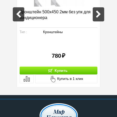
 мм)
Кронштейн 500х450 2мм без упк для
Вентил
кондиционера
вытяж
Тип :
Кронштейны
Произво
Размер:
Тип:
780
Купить
Купить в 1 клик