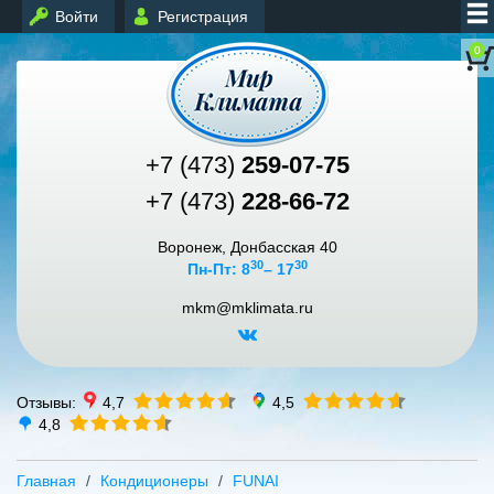
Войти
Регистрация
0
+7 (473)
259-07-75
+7 (473)
228-66-72
Воронеж, Донбасская 40
30
30
Пн-Пт: 8
– 17
mkm@mklimata.ru
Отзывы:
4,7
4,5
4,8
Главная
Кондиционеры
FUNAI