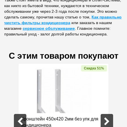
Также стоит иметь в виду, что кондиционеры и сплит-системы,
как никто из бытовой техники, нуждаются в техническом
обслуживании уже через 2-3 года после покупки. Это можно
сделать самому, прочитав нашу статью о том,
Как правильно
чистить фильтры кондиционера
или заказать в нашем
магазине
сервисное обслуживание
. Главное помните:
правильный уход - залог долгой работы кондиционера.
С этим товаром покупают
Скидка 51%
еский
Кронштейн 450х420 2мм без упк для
СТФ 10
кондиционера