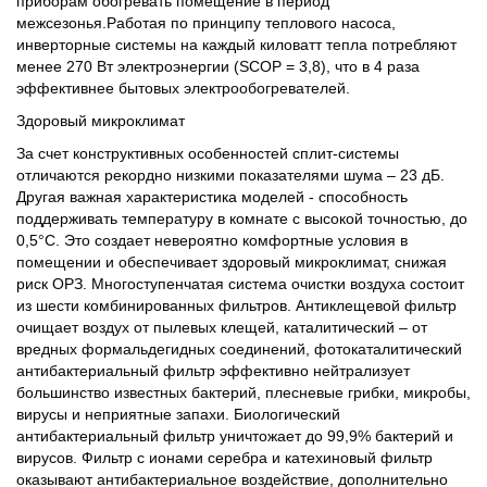
приборам обогревать помещение в период
межсезонья.Работая по принципу теплового насоса,
инверторные системы на каждый киловатт тепла потребляют
менее 270 Вт электроэнергии (SCOP = 3,8), что в 4 раза
эффективнее бытовых электрообогревателей.
Здоровый микроклимат
За счет конструктивных особенностей сплит-системы
отличаются рекордно низкими показателями шума – 23 дБ.
Другая важная характеристика моделей - способность
поддерживать температуру в комнате с высокой точностью, до
0,5°С. Это создает невероятно комфортные условия в
помещении и обеспечивает здоровый микроклимат, снижая
риск ОРЗ. Многоступенчатая система очистки воздуха состоит
из шести комбинированных фильтров. Антиклещевой фильтр
очищает воздух от пылевых клещей, каталитический – от
вредных формальдегидных соединений, фотокаталитический
антибактериальный фильтр эффективно нейтрализует
большинство известных бактерий, плесневые грибки, микробы,
вирусы и неприятные запахи. Биологический
антибактериальный фильтр уничтожает до 99,9% бактерий и
вирусов. Фильтр с ионами серебра и катехиновый фильтр
оказывают антибактериальное воздействие, дополнительно