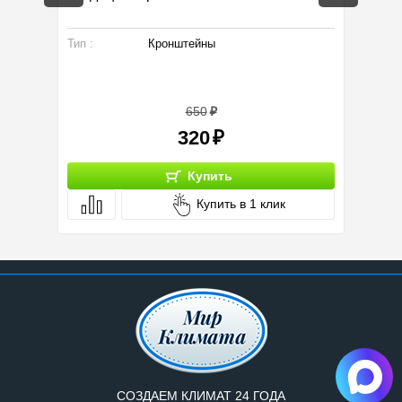
Тип :
Кронштейны
Произво
Габарит
Бренд:
650
320
Купить
Купить в 1 клик
СОЗДАЕМ КЛИМАТ 24 ГОДА