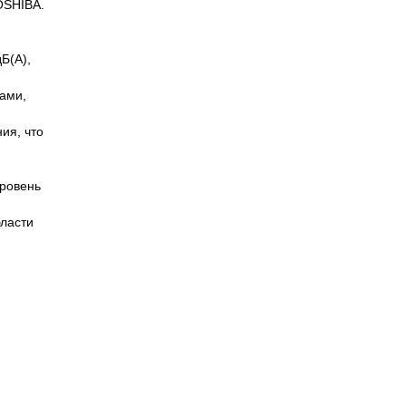
OSHIBA.
Б(А),
рами,
ия, что
уровень
бласти