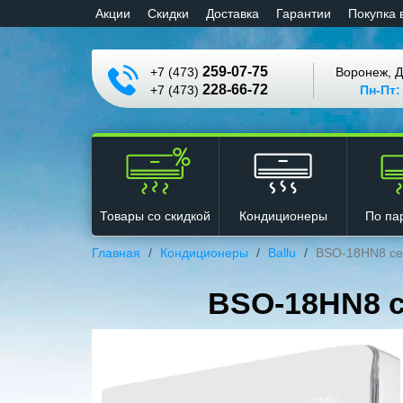
Aкции
Cкидки
Доставка
Гарантии
Покупка 
259-07-75
+7 (473)
Воронеж, Д
228-66-72
+7 (473)
Пн-Пт:
Кондиционеры
Товары со скидкой
По па
Главная
Кондиционеры
Ballu
BSO-18HN8 се
BSO-18HN8 с