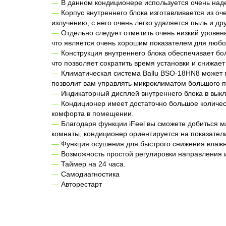
В данном кондиционере используется очень н
Корпус внутреннего блока изготавливается из оч
излучению, с него очень легко удаляется пыль и др
Отдельно следует отметить очень низкий уровень
что является очень хорошим показателем для любо
Конструкция внутреннего блока обеспечивает бо
что позволяет сократить время установки и снижае
Климатическая система Ballu BSO-18HN8 может п
позволит вам управлять микроклиматом большого п
Индикаторный дисплей внутреннего блока в вык
Кондиционер имеет достаточно большое количест
комфорта в помещении.
Благодаря функции iFeel вы сможете добиться 
комнаты, кондиционер ориентируется на показател
Функция осушения для быстрого снижения влаж
Возможность простой регулировки направления и
Таймер на 24 часа.
Самодиагностика
Авторестарт