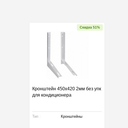
кидка 51%
Скидка 51%
 без упк
Кронштейн 450х420 2мм без упк
Кронш
для кондиционера
для к
Тип :
Кронштейны
Тип :