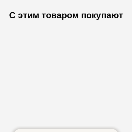
С этим товаром покупают
Скидка 51%
тейн 450х420 2мм без упк
ондиционера
Кронштейны