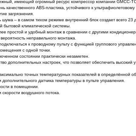
адежный, имеющий огромный ресурс компрессор компании GMCC-T
ень качественного ABS-пластика, устойчивого к ультрафиолетовому
угие загрязнения.
 шума – в самом тихом режиме внутренний блок создает всего 23 д
й бытовой климатической системы.
лее простой и удобный монтаж в сравнении с другими кондиционе
т вероятность неправильного монтажа.
одключаться к проводному пульту с функцией группового управлен
омещения с одной точки.
люченном состоянии практически незаметен.
во дополнительных настроек, что позволяет обеспечить высокий 
максимально точных температурных показателей в определённой о
и дополнительного датчика температуры в пульте управления.
ности в помещении.
 скорости воздушного потока.