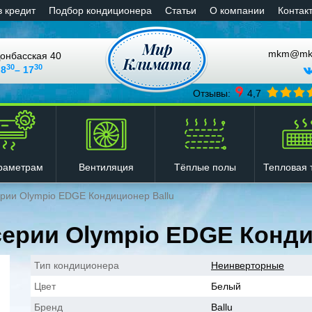
в кредит
Подбор кондиционера
Статьи
О компании
Контак
mkm@mkli
онбасская 40
30
30
 8
– 17
Отзывы:
4,7
Вентиляция
Тёплые полы
Тепловая 
раметрам
рии Olympio EDGE Кондиционер Ballu
ерии Olympio EDGE Конди
Тип кондиционера
Неинверторные
Цвет
Белый
Бренд
Ballu