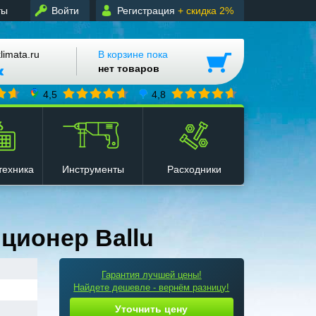
ты
Войти
Регистрация
+ скидка 2%
mata.ru
В корзине пока
нет товаров
4,5
4,8
техника
Инструменты
Расходники
ционер Ballu
Гарантия лучшей цены!
Найдете дешевле - вернём разницу!
Уточнить цену