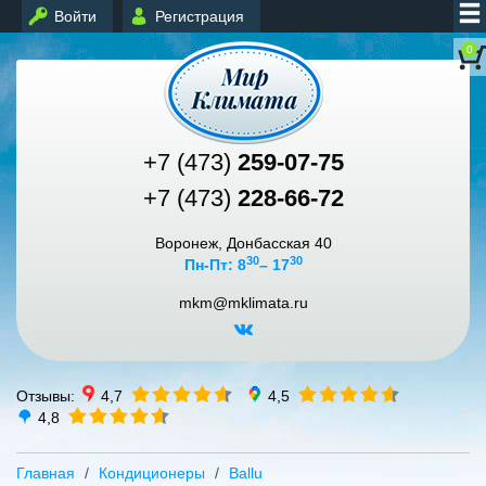
Войти
Регистрация
0
+7 (473)
259-07-75
+7 (473)
228-66-72
Воронеж, Донбасская 40
30
30
Пн-Пт: 8
– 17
mkm@mklimata.ru
Отзывы:
4,7
4,5
4,8
Главная
Кондиционеры
Ballu