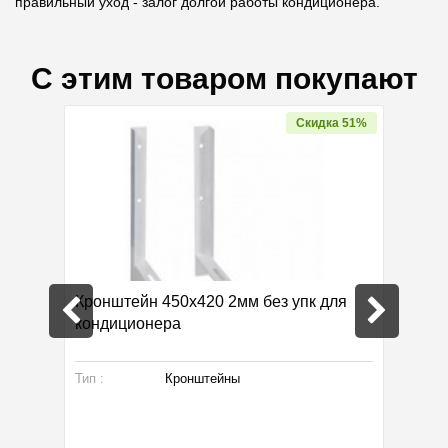
правильный уход - залог долгой работы кондиционера.
С этим товаром покупают
дка 51%
Скидка 51%
 для
Кронштейн 450х420 2мм без упк для
Кроншт
кондиционера
кондиц
Тип :
Кронштейны
Тип :