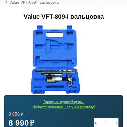
Value VFT-809-I вальцовка
Value VFT-809-I вальцовка
Гарантия лучшей цены!
Найдете дешевле - вернём разницу!
9 850
8 990