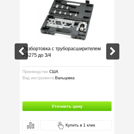
Разбортовка с труборасширителем
Трубор
FS275 до 3/4
Производство:
США
Вид инс
Вид инструмента:
Вальцовка
Уточнить цену
Купить в 1 клик