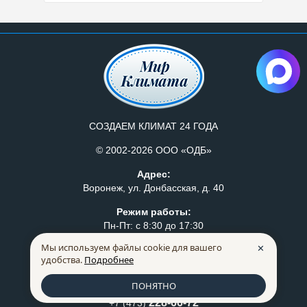
СОЗДАЕМ КЛИМАТ 24 ГОДА
© 2002-2026 ООО «ОДБ»
Адрес:
Воронеж, ул. Донбасская, д. 40
Режим работы:
Пн-Пт: с 8:30 до 17:30
Политика конфидециальности
Мы используем файлы cookie для вашего
✕
удобства.
Подробнее
Правила продажи товаров
ПОНЯТНО
259-07-75
+7 (473)
228-66-72
+7 (473)