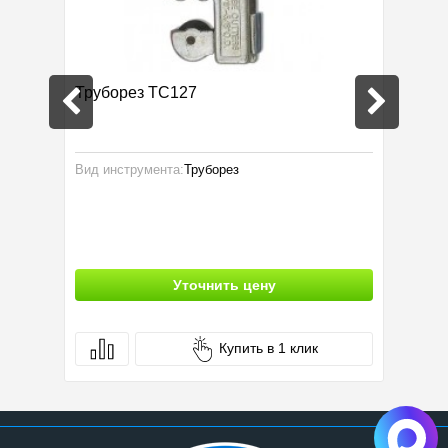
Труборез ТС127
Насос 
Вид инструмента:
Труборез
Вид инс
Уточнить цену
Купить в 1 клик