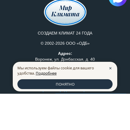
СОЗДАЕМ КЛИМАТ 24 ГОДА
© 2002-2026 ООО «ОДБ»
Адрес:
Воронеж, ул. Донбасская, д. 40
Мы используем файлы cookie для вашего
✕
Режим работы:
удобства.
Подробнее
Пн-Пт: с 8:30 до 17:30
Политика конфидециальности
ПОНЯТНО
Правила продажи товаров
Список сравнения
0
259-07-75
+7 (473)
228-66-72
+7 (473)
mkm@mklimata.ru
Способы оплаты