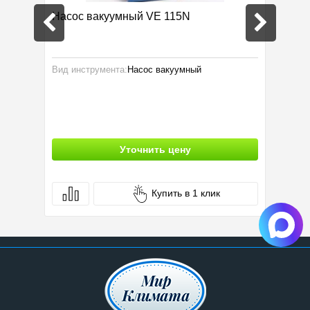
Насос вакуумный VE 115N
Вальцо
Вид инструмента:
Насос вакуумный
Вид инс
Произво
Уточнить цену
Купить в 1 клик