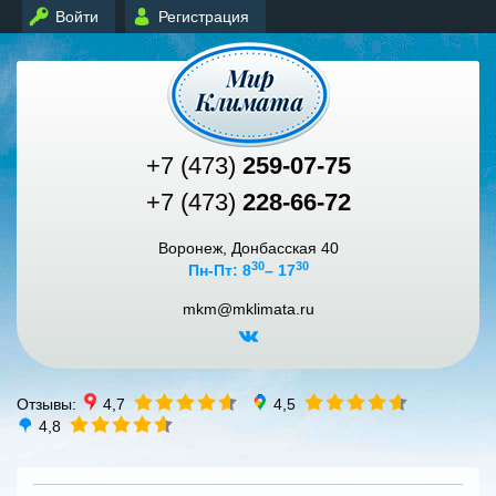
Войти
Регистрация
+7 (473)
259-07-75
+7 (473)
228-66-72
Воронеж, Донбасская 40
30
30
Пн-Пт: 8
– 17
mkm@mklimata.ru
Отзывы:
4,7
4,5
4,8